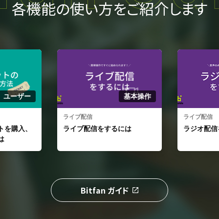
各機能の使い方をご紹介します
基本操作
基本操作
ライブ配信
サイト／フ
るには
ラジオ配信をするには
最速でBi
て公開す
Bitfan ガイド