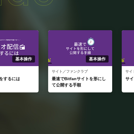
基本操作
基本操作
ァンクラブ
サイト／ファンクラブ
サ
tfanサイトを形にし
サイトを開設するには
有
る手順