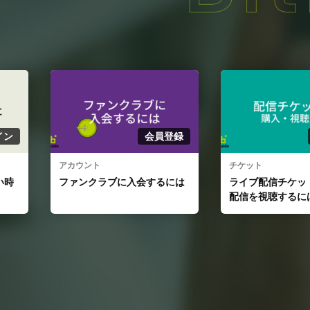
員登録
ユーザー
チケット
ライブ配信
るには
ライブ配信チケットを購入、
ライブ配信をす
配信を視聴するには