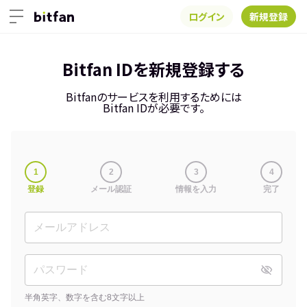
ログイン
新規登録
Bitfan IDを新規登録する
Bitfanのサービスを利用するためには
Bitfan IDが必要です。
1
2
3
4
登録
メール認証
情報を入力
完了
半角英字、数字を含む8文字以上