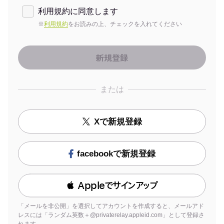
利用規約に同意します
※
利用規約
をお読みの上、チェックを入れてください
または
Xで新規登録
facebookで新規登録
 Appleでサインアップ
「メールを非公開」を選択してアカウントを作成すると、メールアド
レスには「ランダム英数＋@privaterelay.appleid.com」として登録さ