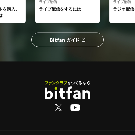
ライブ配信
ライブ配信
トを購入、
ライブ配信をするには
ラジオ配信
は
Bitfan ガイド