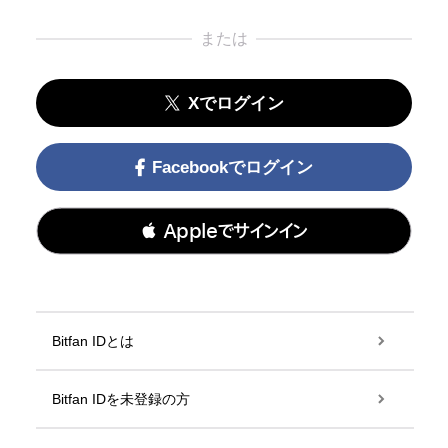
または
Xでログイン
Facebookでログイン
 Appleでサインイン
Bitfan IDとは
Bitfan IDを未登録の方