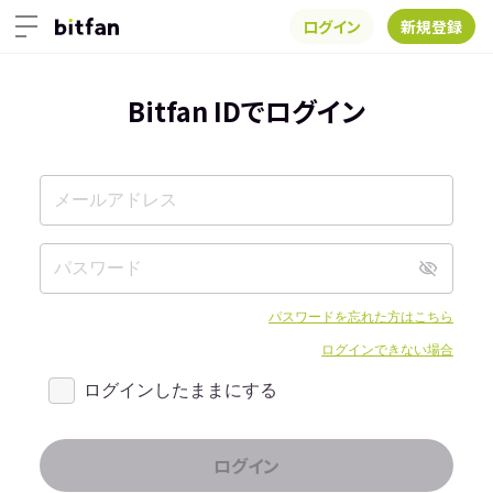
ログイン
新規登録
Bitfan IDでログイン
パスワードを忘れた方はこちら
ログインできない場合
ログインしたままにする