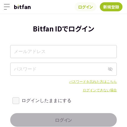
ログイン
新規登録
Bitfan IDでログイン
パスワードを忘れた方はこちら
ログインできない場合
ログインしたままにする