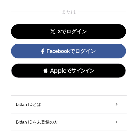
または
Xでログイン
Facebookでログイン
 Appleでサインイン
Bitfan IDとは
Bitfan IDを未登録の方