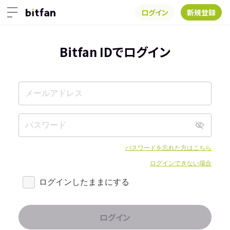
ログイン
新規登録
Bitfan IDでログイン
パスワードを忘れた方はこちら
ログインできない場合
ログインしたままにする