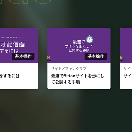
基本操作
基本操作
ンクラブ
サイト／ファンクラブ
サイ
fanサイトを形にし
サイトを開設するには
有料
手順