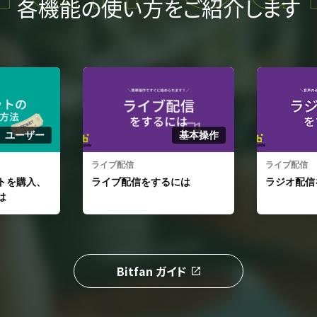
各機能の使い方をご紹介します
基本操作
基本操作
ライブ配信
サイト／ファ
には
ラジオ配信をするには
最速でBit
て公開する
Bitfan ガイド