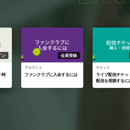
登録
ユーザー
チケット
ライブ配信
には
ライブ配信チケットを購入、
ライブ配信をする
配信を視聴するには