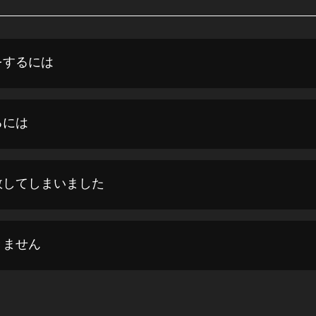
をするには
るには
敗してしまいました
きません