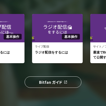
基本操作
基本操作
ライブ配信
サイト／ファ
には
ラジオ配信をするには
最速でBit
て公開する
Bitfan ガイド