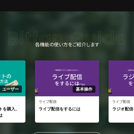
各機能の使い方をご紹介します
ユーザー
基本操作
ライブ配信
ライブ配信
トを購入、
ライブ配信をするには
ラジオ配信
は